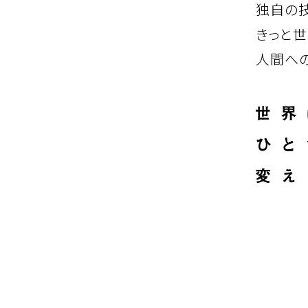
独自の
きっと世
人間へ