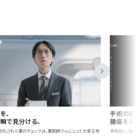
を、
手術の前
瞬で見分ける。
腫瘍を3
包化された薬のチェックは、薬剤師さんにとって大変な作
手術前に、臓