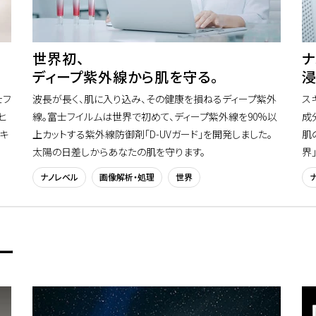
世界初、
ナ
ディープ紫外線から肌を守る。
浸
士フ
波長が長く、肌に入り込み、その健康を損ねるディープ紫外
ス
ヒ
線。富士フイルムは世界で初めて、ディープ紫外線を90%以
成
キ
上カットする紫外線防御剤「D-UVガード」を開発しました。
肌
太陽の日差しからあなたの肌を守ります。
界
ナノレベル
画像解析・処理
世界
ー