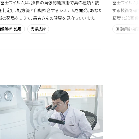
。富士フイルムは、独自の画像認識技術で薬の種類と数
富士フイルムは
を判定し、処方箋と自動照合するシステムを開発。あなた
する技術を確
街の薬局を支えて、患者さんの健康を見守っています。
精度な3D画
画像解析・処理
光学技術
画像解析・処