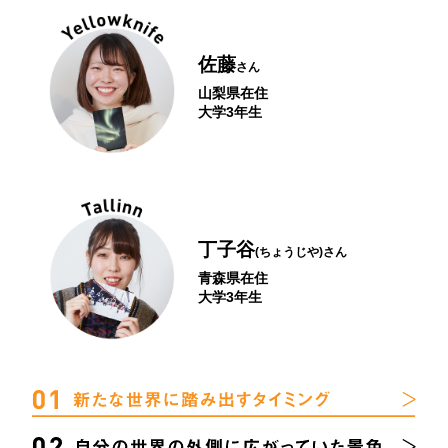
佐藤
さん
山梨県在住
大学3年生
丁子谷
(ちょうじや)
さん
青森県在住
大学3年生