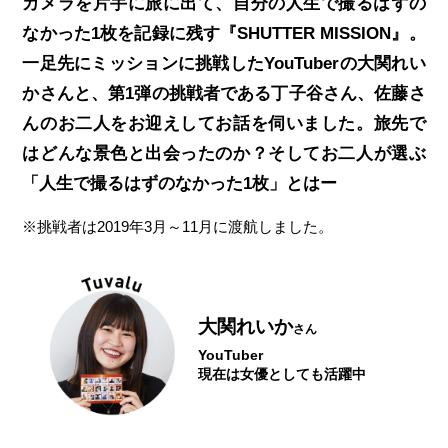
カメラを片手に旅に出て、自分の人生で撮るはずの
なかった1枚を
記録に残す『SHUTTER MISSION』。
一足先にミッションに挑戦したYouTuberの大関れい
かさんと、
第1弾の挑戦者である丁子谷さん、佐藤さ
んのお二人をお迎えしてお話を伺いました。
旅先で
はどんな景色と出会ったのか？
そしてお二人が選ぶ
「人生で撮るはずのなかった1枚」とはー
※挑戦者は2019年3月～11月に渡航しました。
大関れいか
さん
YouTuber
現在は女優としても活躍中